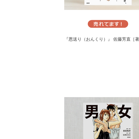
『恩送り（おんくり）』
佐藤芳直［