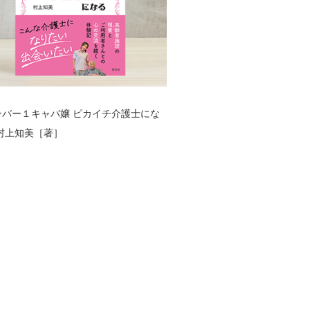
ンバー１キャバ嬢 ピカイチ介護士にな
村上知美［著］