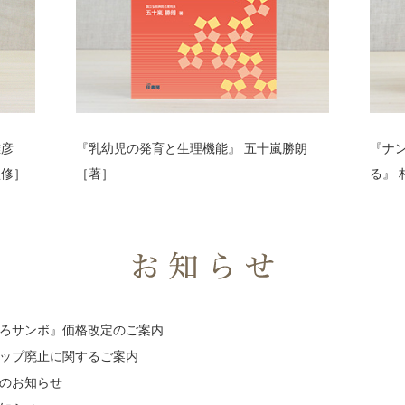
雅彦
『乳幼児の発育と生理機能』
五十嵐勝朗
『ナ
監修］
［著］
る』
お知らせ
ろサンボ』価格改定のご案内
ップ廃止に関するご案内
のお知らせ