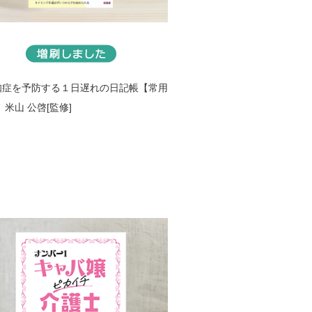
知症を予防する１日遅れの日記帳【常用
』
米山 公啓[監修]