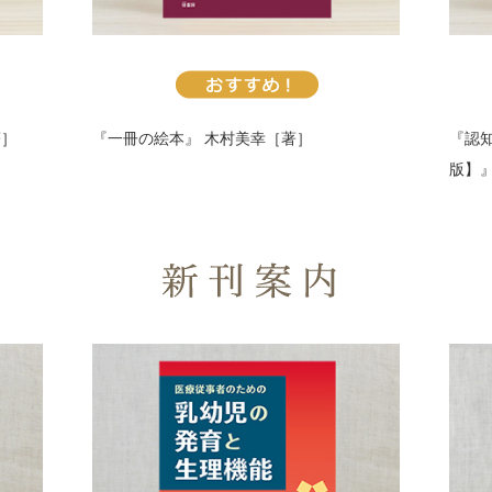
著］
『一冊の絵本』
木村美幸［著］
『認
版】
書籍の紹介