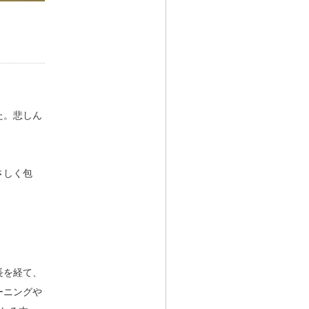
た。悲しん
さしく包
長を経て、
ーニングや