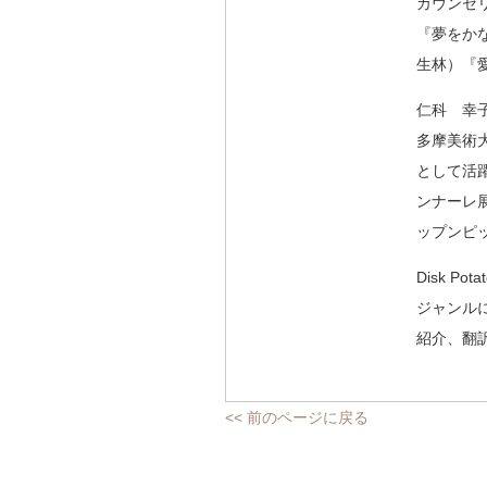
カウンセ
『夢をか
生林）『
仁科 幸
多摩美術
として活
ンナーレ
ップンピ
Disk Pota
ジャンル
紹介、翻
<< 前のページに戻る