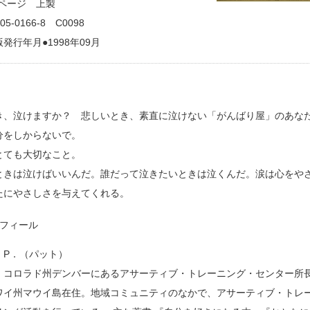
0ページ 上製
705-0166-8 C0098
発行年月●1998年09月
き、泣けますか？ 悲しいとき、素直に泣けない「がんばり屋」のあな
分をしからないで。
とても大切なこと。
ときは泣けばいいんだ。誰だって泣きたいときは泣くんだ。涙は心をや
たにやさしさを与えてくれる。
ロフィール
，P．（パット）
。コロラド州デンバーにあるアサーティブ・トレーニング・センター所
ワイ州マウイ島在住。地域コミュニティのなかで、アサーティブ・トレ