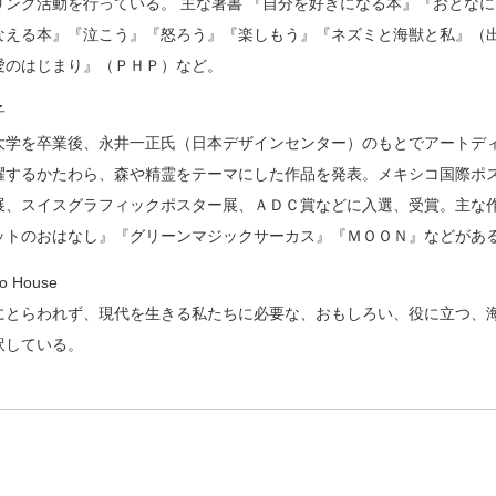
リング活動を行っている。 主な著書 『自分を好きになる本』『おとな
なえる本』『泣こう』『怒ろう』『楽しもう』『ネズミと海獣と私』（
愛のはじまり』（ＰＨＰ）など。
子
大学を卒業後、永井一正氏（日本デザインセンター）のもとでアートデ
躍するかたわら、森や精霊をテーマにした作品を発表。メキシコ国際ポ
展、スイスグラフィックポスター展、ＡＤＣ賞などに入選、受賞。主な
ットのおはなし』『グリーンマジックサーカス』『ＭＯＯＮ』などがあ
to House
にとらわれず、現代を生きる私たちに必要な、おもしろい、役に立つ、
訳している。