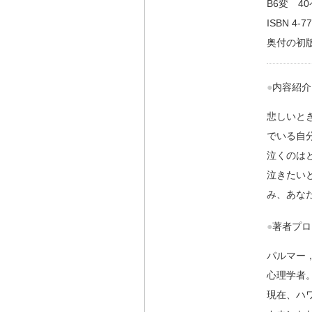
B6変 4
ISBN 4-7
奥付の初版
●内容紹介
悲しいと
でいる自
泣くのは
泣きたい
み、あな
●著者プ
パルマー
心理学者
現在、ハ