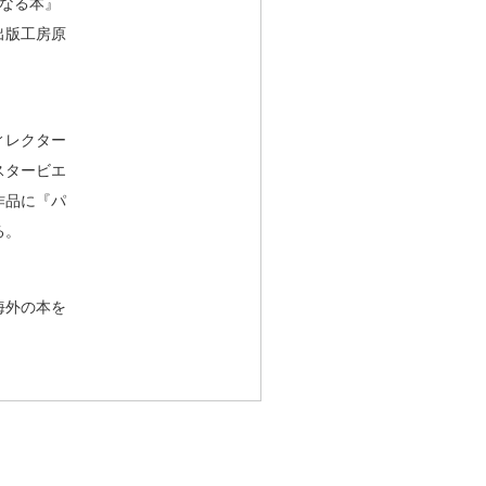
になる本』
出版工房原
ィレクター
スタービエ
作品に『パ
る。
海外の本を