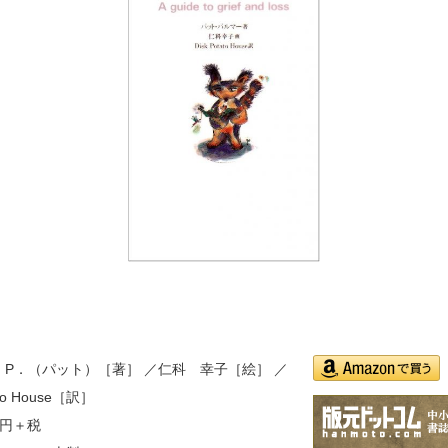
，P．（パット）［著］ ／仁科 幸子［絵］ ／
amazon
ato House［訳］
hannmoto
0円＋税