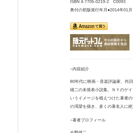
ISBN 4-7705-0219-2 C0093
奥付の初版発行年月●2014年01月
amazon
hannmoto
●内容紹介
80年代に映画・音楽評論家、作詞
雄二の未発表小説集。ＮＹのゲイ
いうイメージを植えつけた著者の
の渇望を描き、多くの著名人に絶
●著者プロフィール
今野雄二